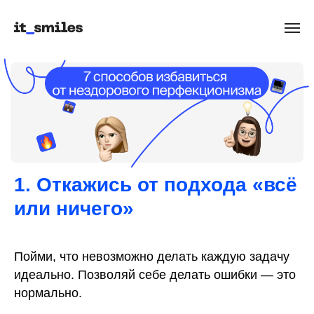
Оставьте ваши контакты
и мы перезвоним через
2 минуты
Написать в Telegram
info@itsmiles.ru
8 800 2000 819
1. Откажись от подхода «всё
или ничего»
Пойми, что невозможно делать каждую задачу
Имя
идеально. Позволяй себе делать ошибки — это
нормально.