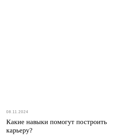
Название компании
Требуемые специалисты и количество
Я даю согласие на обработку своих персональных
данных согласно
политике конфиденциальности
ОТПРАВИТЬ
08.11.2024
itsmiles.assistant@gmail.com
Какие навыки помогут построить
+7 950 943 0403
карьеру?