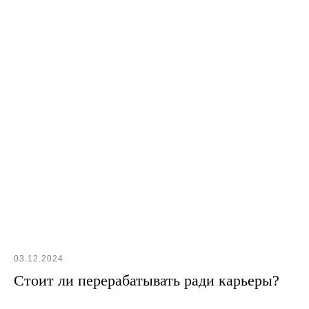
Подписывайтесь
на наши соцсети!
Всегда публикуем только самое интересное:
наши новые статьи, полезные советы,
актуальные вакансии
03.12.2024
Стоит ли перерабатывать ради карьеры?