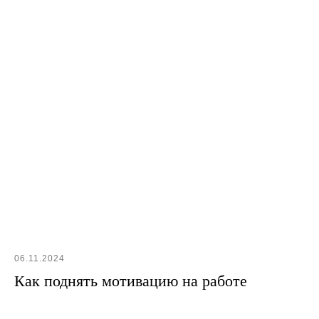
Уфа — Карла Маркса 20
it_smiles by Tiqum © 2007—2024
06.11.2024
Как поднять мотивацию на работе