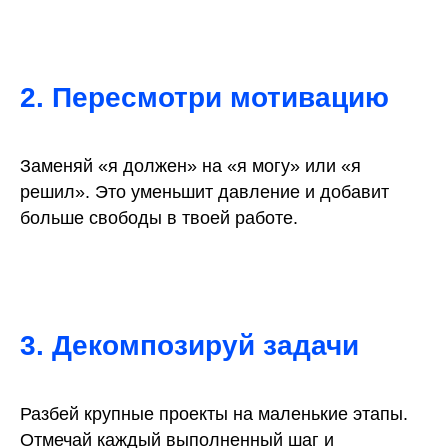
+7
2. Пересмотри мотивацию
ОТПРАВИТЬ
Нажимая на кнопку я даю согласие на обработку своих
персональных данных согласно
политике конфиденциальности
Заменяй «я должен» на «я могу» или «я
решил». Это уменьшит давление и добавит
больше свободы в твоей работе.
3. Декомпозируй задачи
Разбей крупные проекты на маленькие этапы.
Отмечай каждый выполненный шаг и